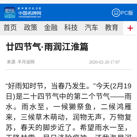
首页
政策
金融
科技
汽车
教育
食
廿四节气·雨润江淮篇
来源:
半月谈网
2020
-
02
-
20
17:07
“好雨知时节，当春乃发生。”今天(2月19
日)是二十四节气中的第二个节气——雨
水。雨水至，一候獭祭鱼，二候鸿雁
来，三候草木萌动，润物无声，万物复
苏，春天的脚步近了。希望雨水一至，