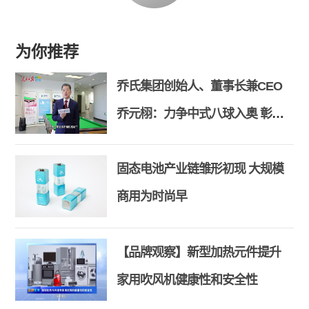
为你推荐
乔氏集团创始人、董事长兼CEO
乔元栩：力争中式八球入奥 彰显
和合共生精神
固态电池产业链雏形初现 大规模
商用为时尚早
【品牌观察】新型加热元件提升
家用吹风机健康性和安全性