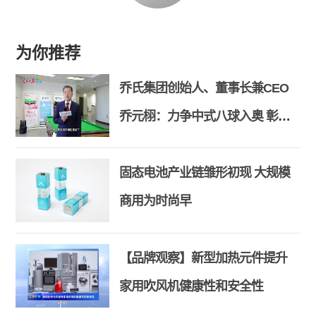
为你推荐
乔氏集团创始人、董事长兼CEO
乔元栩：力争中式八球入奥 彰显
和合共生精神
固态电池产业链雏形初现 大规模
商用为时尚早
【品牌观察】新型加热元件提升
家用吹风机健康性和安全性