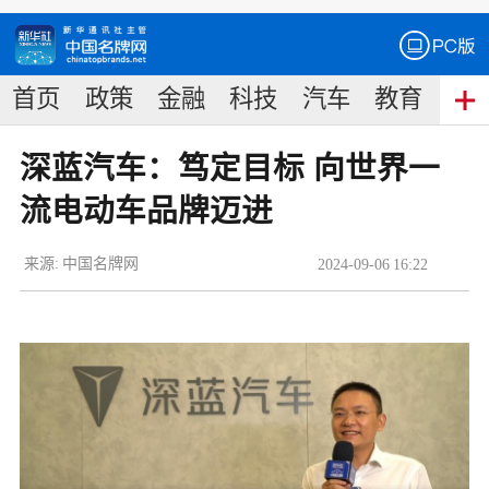
首页
政策
金融
科技
汽车
教育
食
深蓝汽车：笃定目标 向世界一
流电动车品牌迈进
来源:
中国名牌网
2024
-
09
-
06
16:22