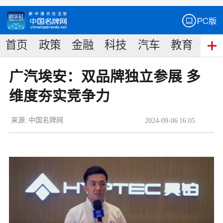
首页
政策
金融
科技
汽车
教育
食
广汽埃安：双品牌独立参展 多
维度夯实竞争力
来源:
中国名牌网
2024
-
09
-
06
16:05