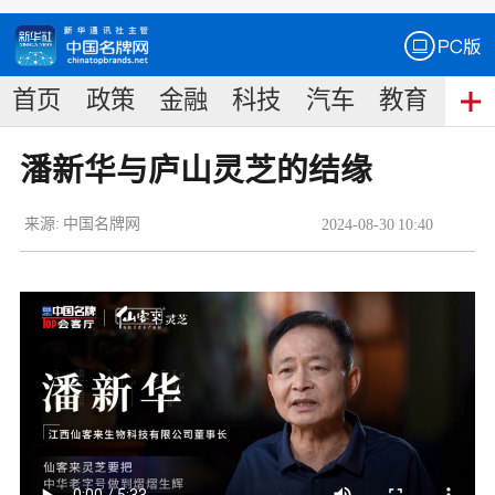
首页
政策
金融
科技
汽车
教育
食
潘新华与庐山灵芝的结缘
来源:
中国名牌网
2024
-
08
-
30
10:40