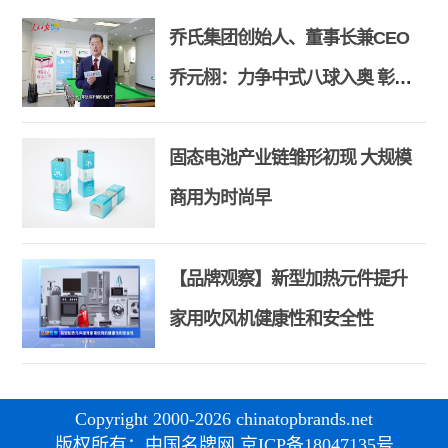
乔氏集团创始人、董事长兼CEO
乔元栩：力争中式八球入奥 彰显
和合共生精神
固态电池产业链雏形初现 大规模
商用为时尚早
【品牌观察】新型加热元件提升
家用吹风机健康性和安全性
Copyright 2000-2026 chinatopbrands.net
版权所有：中国名牌网 京ICP备18047135号