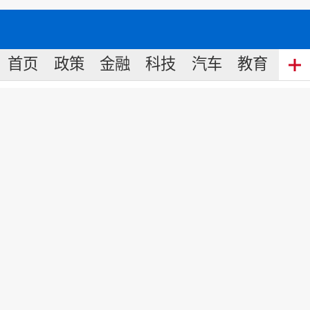
首页
政策
金融
科技
汽车
教育
食
全国政协委员丁佐宏：加大补贴
鼓励生育
来源:
中国名牌网
2023
-
03
-
06
19:15
责任编辑: