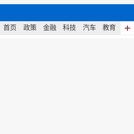
首页
政策
金融
科技
汽车
教育
食
为首届怀化市旅游发展大会点赞
·新晃
来源:
我的怀化
2022
-
11
-
29
16:22
责任编辑: