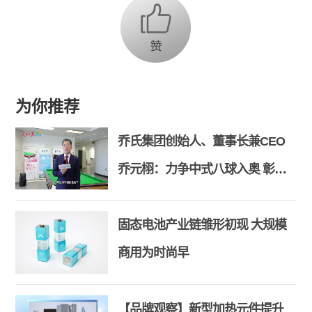
为你推荐
乔氏集团创始人、董事长兼CEO
乔元栩：力争中式八球入奥 彰显
和合共生精神
固态电池产业链雏形初现 大规模
商用为时尚早
【品牌观察】新型加热元件提升