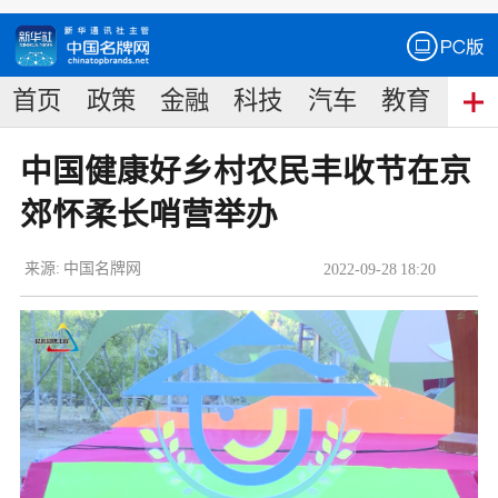
首页
政策
金融
科技
汽车
教育
食
中国健康好乡村农民丰收节在京
郊怀柔长哨营举办
来源:
中国名牌网
2022
-
09
-
28
18:20