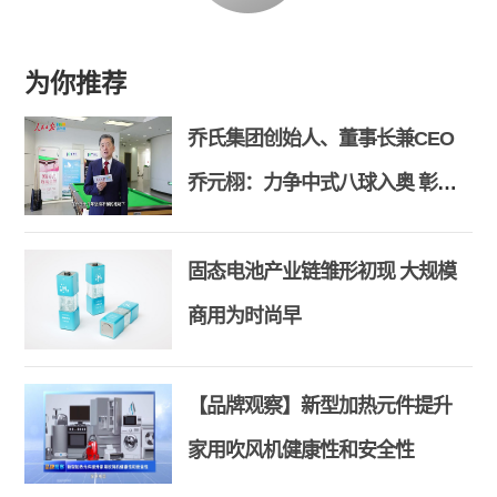
为你推荐
乔氏集团创始人、董事长兼CEO
乔元栩：力争中式八球入奥 彰显
和合共生精神
固态电池产业链雏形初现 大规模
商用为时尚早
【品牌观察】新型加热元件提升
家用吹风机健康性和安全性