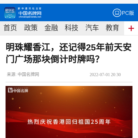
首页
政策
金融
科技
汽车
教育
食
明珠耀香江，还记得25年前天安
门广场那块倒计时牌吗？
来源:
中国名牌网
2022
-
07
-
01
20:30