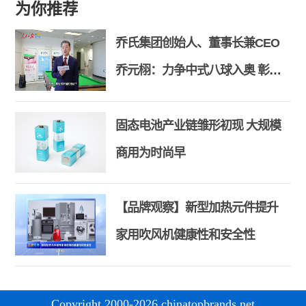
为你推荐
乔氏集团创始人、董事长兼CEO
乔元栩：力争中式八球入奥 彰显
和合共生精神
固态电池产业链雏形初现 大规模
商用为时尚早
【品牌观察】新型加热元件提升
家用吹风机健康性和安全性
Copyright 2000-2026 chinatopbrands.net