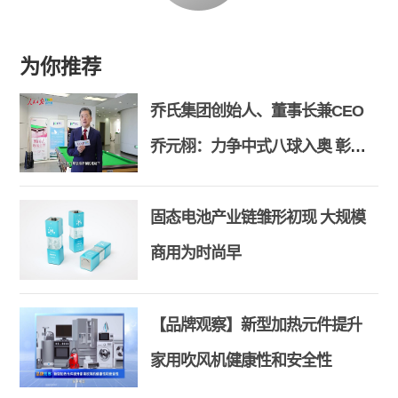
为你推荐
乔氏集团创始人、董事长兼CEO
乔元栩：力争中式八球入奥 彰显
和合共生精神
固态电池产业链雏形初现 大规模
商用为时尚早
【品牌观察】新型加热元件提升
家用吹风机健康性和安全性