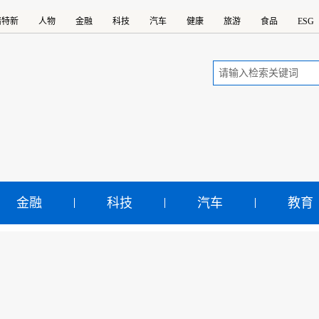
精特新
人物
金融
科技
汽车
健康
旅游
食品
ESG
金融
科技
汽车
教育
中国名牌》新春拜大年丨
CEO的新春祝福