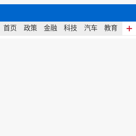
首页
政策
金融
科技
汽车
教育
食
《中国名牌》新春拜大年丨来自
奇安信集团董事长的新春祝福
来源:
中国名牌网
2022
-
01
-
30
19:53
责任编辑: