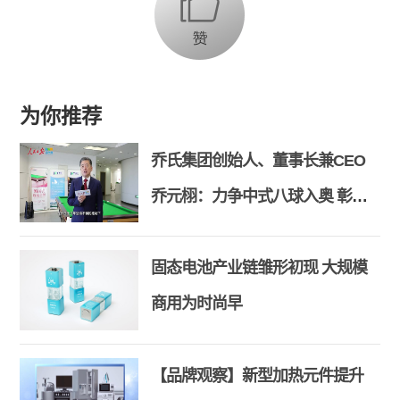
为你推荐
乔氏集团创始人、董事长兼CEO
乔元栩：力争中式八球入奥 彰显
和合共生精神
固态电池产业链雏形初现 大规模
商用为时尚早
【品牌观察】新型加热元件提升