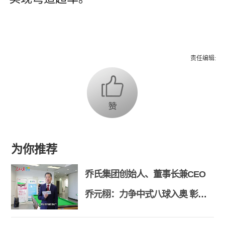
责任编辑:
为你推荐
乔氏集团创始人、董事长兼CEO
乔元栩：力争中式八球入奥 彰显
和合共生精神