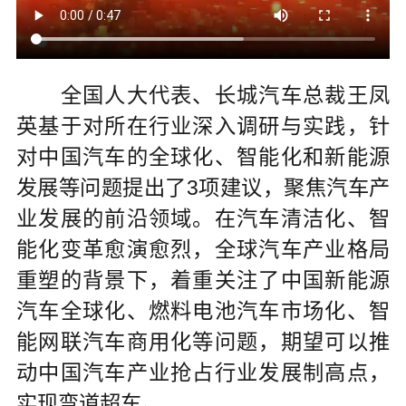
全国人大代表、长城汽车总裁王凤
英基于对所在行业深入调研与实践，针
对中国汽车的全球化、智能化和新能源
发展等问题提出了3项建议，聚焦汽车产
业发展的前沿领域。在汽车清洁化、智
能化变革愈演愈烈，全球汽车产业格局
重塑的背景下，着重关注了中国新能源
汽车全球化、燃料电池汽车市场化、智
能网联汽车商用化等问题，期望可以推
动中国汽车产业抢占行业发展制高点，
实现弯道超车。