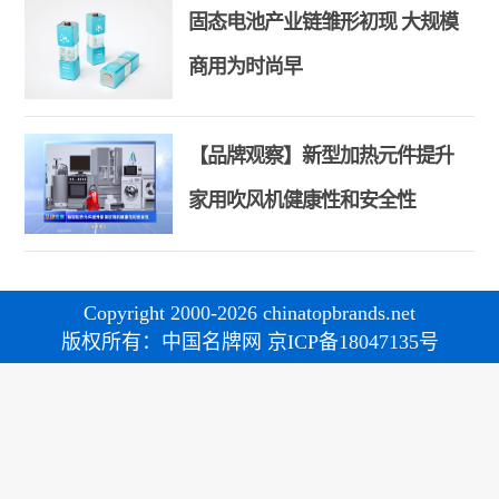
固态电池产业链雏形初现 大规模
商用为时尚早
【品牌观察】新型加热元件提升
家用吹风机健康性和安全性
Copyright 2000-2026 chinatopbrands.net
版权所有：中国名牌网 京ICP备18047135号