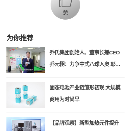
为你推荐
乔氏集团创始人、董事长兼CEO
乔元栩：力争中式八球入奥 彰显
和合共生精神
固态电池产业链雏形初现 大规模
商用为时尚早
【品牌观察】新型加热元件提升