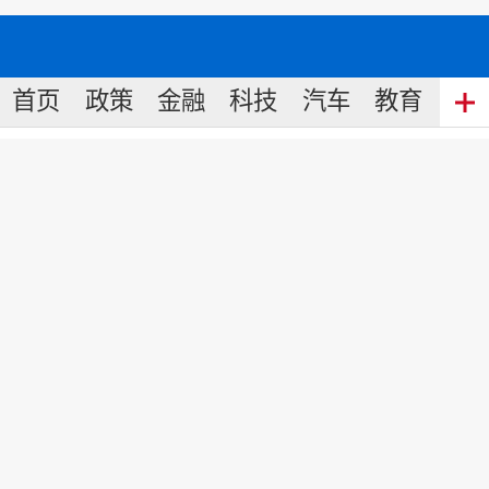
首页
政策
金融
科技
汽车
教育
食
鲜到鲜得董事长林金君为首届中
国大健康产业(横琴)论坛送上祝
福！
来源:
中国名牌网
2020
-
12
-
09
16:23
责任编辑: