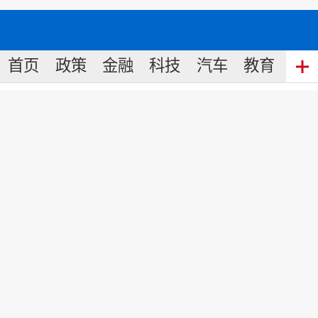
首页
政策
金融
科技
汽车
教育
食
天江药业党委书记俞敏为首届中
国大健康产业(横琴)论坛送上祝
福！
来源:
中国名牌网
2020
-
12
-
08
11:16
责任编辑: