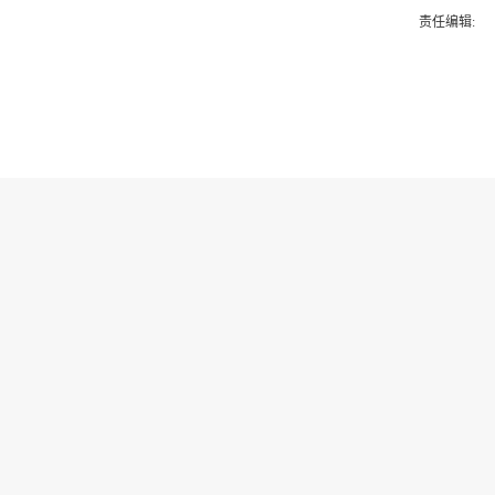
责任编辑:
为你推荐
乔氏集团创始人、董事长兼CEO
乔元栩：力争中式八球入奥 彰显
和合共生精神
固态电池产业链雏形初现 大规模
商用为时尚早