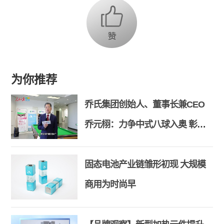
为你推荐
乔氏集团创始人、董事长兼CEO
乔元栩：力争中式八球入奥 彰显
和合共生精神
固态电池产业链雏形初现 大规模
商用为时尚早