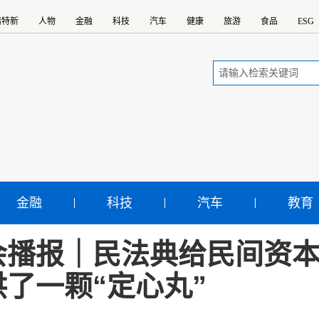
精特新
人物
金融
科技
汽车
健康
旅游
食品
ESG
金融
科技
汽车
教育
会播报｜民法典给民间资
供了一颗“定心丸”