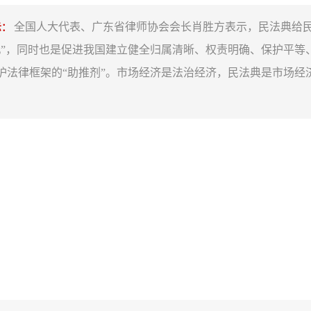
全国人大代表、广东省律师协会会长肖胜方表示，民法典给
示：
丸”，同时也是促进我国建立健全归属清晰、权责明确、保护平等
护法律框架的“助推剂”。市场经济是法治经济，民法典是市场经