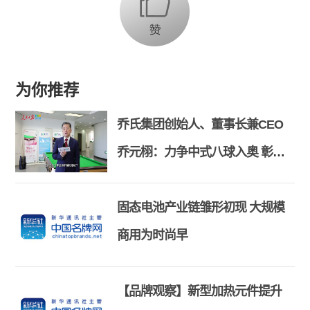
为你推荐
乔氏集团创始人、董事长兼CEO
乔元栩：力争中式八球入奥 彰显
和合共生精神
固态电池产业链雏形初现 大规模
商用为时尚早
【品牌观察】新型加热元件提升