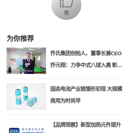
为你推荐
乔氏集团创始人、董事长兼CEO
乔元栩：力争中式八球入奥 彰显
和合共生精神
固态电池产业链雏形初现 大规模
商用为时尚早
【品牌观察】新型加热元件提升