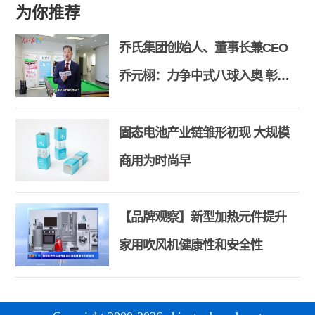
为你推荐
乔氏集团创始人、董事长兼CEO
乔元栩：力争中式八球入奥 彰显
和合共生精神
固态电池产业链雏形初现 大规模
商用为时尚早
【品牌观察】新型加热元件提升
家用吹风机健康性和安全性