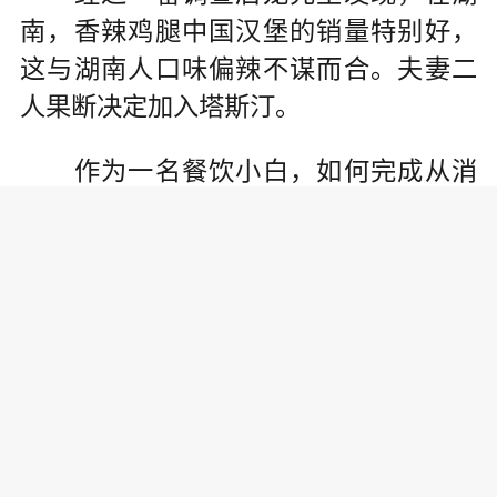
南，香辣鸡腿中国汉堡的销量特别好，
这与湖南人口味偏辣不谋而合。夫妻二
人果断决定加入塔斯汀。
作为一名餐饮小白，如何完成从消
费者到加盟商的角色转变，是龙先生面
临的首要挑战。他常常与门店端经验丰
富的督导们沟通交流，并严格遵循塔斯
汀的训练体系，利用线上培训让新知
识、新规则迅速传达，让门店服务与质
量不断提升;并定期实施考试鉴定与合格
率监控，确保员工能将所学应用于实
践。