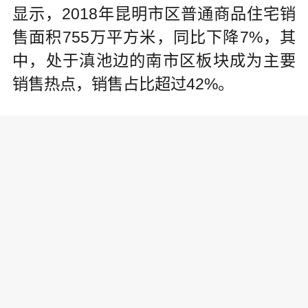
显示，2018年昆明市区普通商品住宅销
售面积755万平方米，同比下降7%，其
中，处于滇池边的南市区板块成为主要
销售热点，销售占比超过42%。
对于数据所呈现出的“一路向南”的特点，
在昆明居住多年的朱小姐表示，近年
来，昆明南市区板块以及更南部的呈贡
区发展速度皆明显加快，七彩云南第壹
城、实力心城等楼盘与万达广场等商业
体的开盘、开业，吸引了不少购房者的
目光。
昆明中心城区已对外扩张多年，虽向东