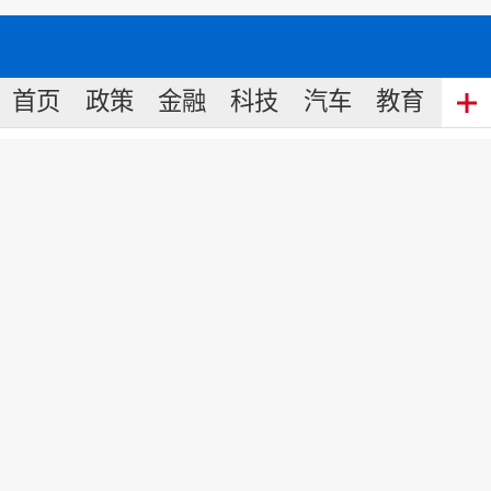
首页
政策
金融
科技
汽车
教育
食
融创中国：中国最具戏剧性房企
打胜仗、打不垮
来源:
中国名牌
2018
-
12
-
07
15:45
斗转星移四十年，沧海桑田弹指间。改
革开放的四十年的风雨历程，让中国再
次成为世界大国的同时，也成就了无数
人的光荣与梦想，涌现了一批又一批优