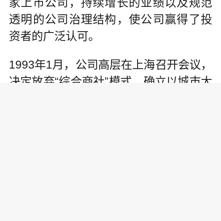
家上市公司，持续增长的业绩以及规范
透明的公司治理结构，使公司赢得了投
资者的广泛认可。
1993年1月，公司高层在上海召开会议，
决定放弃“综合商社”模式，确立以城市大
众住宅开发为公司主导业务。
1998年，万科内部定义为“职业经理
年”，一批受过良好教育、头脑灵活、思
维敏捷、具备较好职业心态和职业素养
的年轻人正在成为万科的管理队伍的主
力。