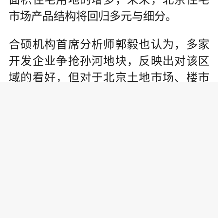
市场产品结构将回归多元与细分。
合硕机构首席分析师郭毅也认为，多家
开发企业争抢孙河地块，反映出对该区
域的看好，但对于北京土地市场、楼市
而言，还不能认定为明显回温。除孙河
地块外，海淀和亦庄三宗土地零溢价成
交，就能看出开发企业拿地仍是很谨慎
的态度。(文/张旭)
责任编辑: