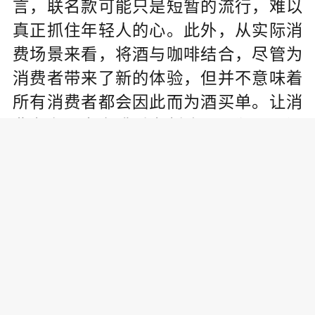
言，联名款可能只是短暂的流行，难以
真正抓住年轻人的心。此外，从实际消
费场景来看，将酒与咖啡结合，尽管为
消费者带来了新的体验，但并不意味着
所有消费者都会因此而为酒买单。让消
费者在喝完咖啡后立刻购买一瓶酒，还
需要时间和培养。要想真正赢得年轻人
的心，还需要在品牌建设、市场占有率
以及消费者教育等多方面下功夫。
在谈到是否需要布局年轻市场或进
行年轻化改造时，余方强表示，随着消
费群体的年轻化趋势日益明显，越来越
多的酒企开始意识到年轻市场的重要