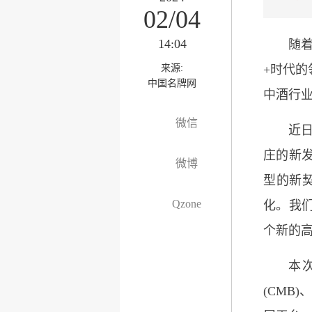
02/04
14:04
随
来源:
+时代
中国名牌网
中酒行
微信
近
庄的新
微博
型的新
Qzone
化。我
个新的
本
(CMB