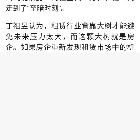
走到了“至暗时刻”。
丁祖昱认为，租赁行业背靠大树才能避
免未来压力太大，而这颗大树就是房
企。如果房企重新发现租赁市场中的机
会，比如需求旺盛的蓝领公寓，那么租
赁市场仍然存在蓝海。他认为，房企牵
头的租赁运营公司，在2019年可能会主
导一种新的“一枝独秀”。
建议房地产企业关注刚需滑坡
除对租赁行业的预测外，丁祖昱还就201
9房地产市场多个方面发出相关预测，其