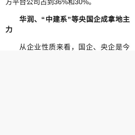
方平台公司占到36%和30%。
华润、“中建系”等央国企成拿地主
力
从企业性质来看，国企、央企是今
年土地市场的顶梁柱。全口径销售TOP5
0拿地金额中，国央企占比达到74%，表
现抢眼。
从具体城市来看，天津、广州、福
州、武汉、苏州首轮土拍主要依靠城投
“支撑”，深圳、厦门、北京等城市则以国
企拿地为主。