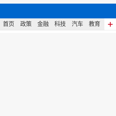
首页
政策
金融
科技
汽车
教育
食
融创调整组织架构：7大区域调
整为9大区域 提高综合经营竞争
能力
来源:
新华财经
2022
-
02
-
21
16:46
2月10日，记者获悉，融创刚刚调整
组织架构，由七大区域调为九大区域。
新成立西北区域，管理陕西、山西、甘