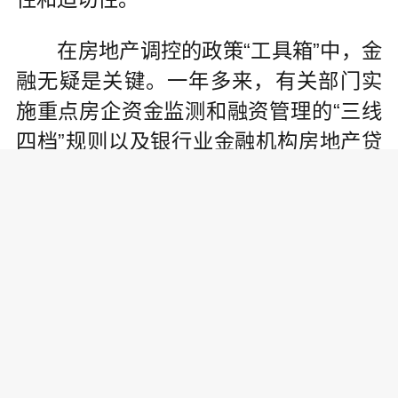
在房地产调控的政策“工具箱”中，金
融无疑是关键。一年多来，有关部门实
施重点房企资金监测和融资管理的“三线
四档”规则以及银行业金融机构房地产贷
款集中管理制度，对市场产生较大作
用，房企降杠杆、降负债成效显现。同
时，个别房企的流动性风险也充分暴露
出来。需要强调的是，我国房地产市场
总体健康发展态势不会改变，短期个别
企业的风险，不会影响中长期房地产市
场的正常融资功能。