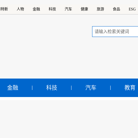
精特新
人物
金融
科技
汽车
健康
旅游
食品
ESG
金融
科技
汽车
教育
创集团 转型求变挖城市化
首创集团 转型求变挖城市化发展机遇
示：