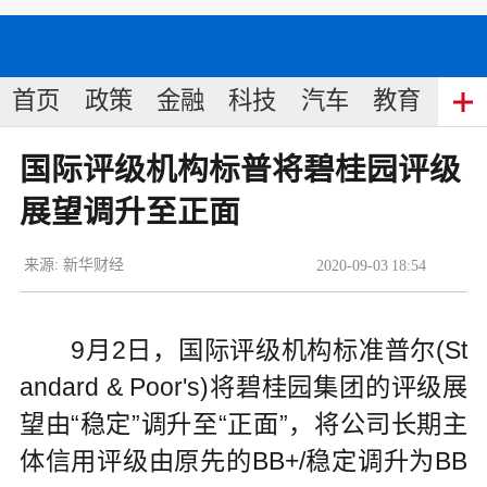
首页
政策
金融
科技
汽车
教育
食
国际评级机构标普将碧桂园评级
展望调升至正面
来源:
新华财经
2020
-
09
-
03
18:54
9月2日，国际评级机构标准普尔(St
andard & Poor's)将碧桂园集团的评级展
望由“稳定”调升至“正面”，将公司长期主
体信用评级由原先的BB+/稳定调升为BB