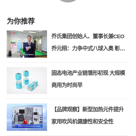
为你推荐
乔氏集团创始人、董事长兼CEO
乔元栩：力争中式八球入奥 彰显
和合共生精神
固态电池产业链雏形初现 大规模
商用为时尚早
【品牌观察】新型加热元件提升
家用吹风机健康性和安全性