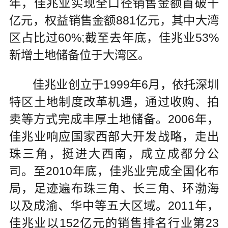
年，佳兆业实现全口径销售金额首破千
亿元，权益销售金额881亿元，其中大湾
区占比过60%;截至去年底，佳兆业53%
新增土地储备位于大湾区。
佳兆业创立于1999年6月，依托深圳
特区土地制度改革机遇，通过收购、拍
卖等方式完成丰厚土地储备。2006年，
佳兆业响应国家西部大开发战略，走出
珠三角，挺进大西南，成立成都分公
司。至2010年底，佳兆业完成全国化布
局，足迹遍布珠三角、长三角、环渤海
以及成渝、华中等五大区域。2011年，
佳兆业以152亿元的销售排名行业第23