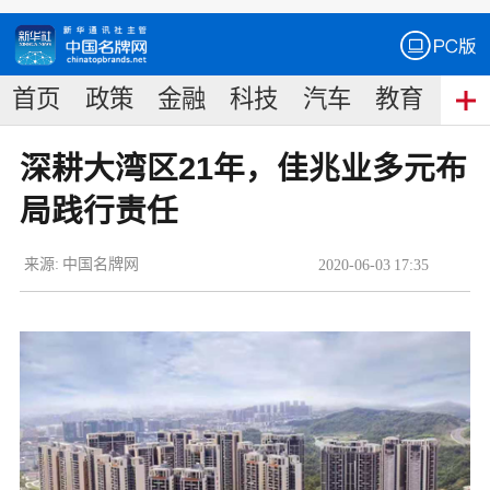
首页
政策
金融
科技
汽车
教育
食
深耕大湾区21年，佳兆业多元布
局践行责任
来源:
中国名牌网
2020
-
06
-
03
17:35