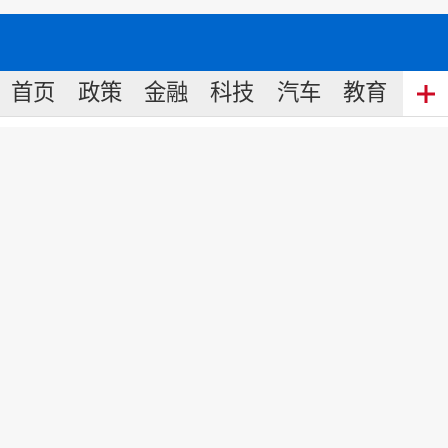
首页
政策
金融
科技
汽车
教育
食
商务部专家李鸣涛：逆境中期待
618再显身手
来源:
新华财经
2022
-
10
-
17
12:48
商务部中国国际电子商务中心电子
商务首席专家李鸣涛分析指出，受新冠
疫情、俄乌冲突等综合因素影响，当下
我国经济下行压力不断加大。一季度国