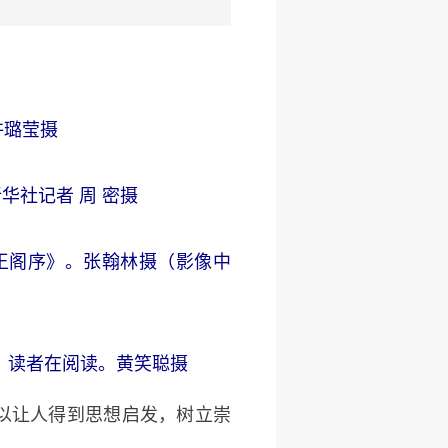
许璐莹摄
华社记者 周 密摄
王阁序》。张翰林摄（影像中
，读者在阅读。黄笑聪摄
以让人得到思想启发，树立崇