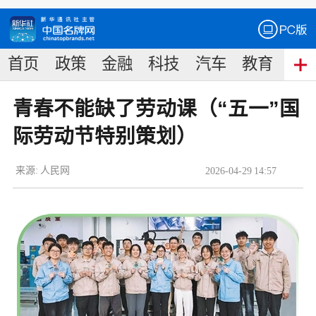
首页
政策
金融
科技
汽车
教育
食
青春不能缺了劳动课（“五一”国
际劳动节特别策划）
来源:
人民网
2026
-
04
-
29
14:57