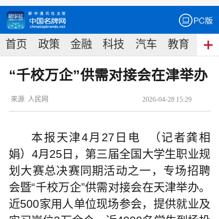
首页
政策
金融
科技
汽车
教育
食
“千校万企”供需对接会在津举办
来源:
人民网
2026
-
04
-
28
15:29
本报天津4月27日电 （记者龚相
娟）4月25日，第三届全国大学生职业规
划大赛总决赛同期活动之一，专场招聘
会暨“千校万企”供需对接会在天津举办。
近500家用人单位现场参会，提供就业及