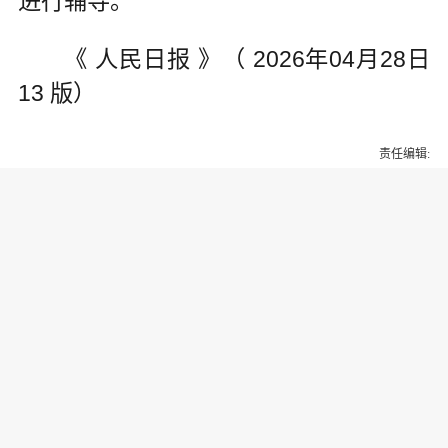
进行辅导。
《 人民日报 》（ 2026年04月28日
13 版）
责任编辑:
为你推荐
乔氏集团创始人、董事长兼CEO
乔元栩：力争中式八球入奥 彰显