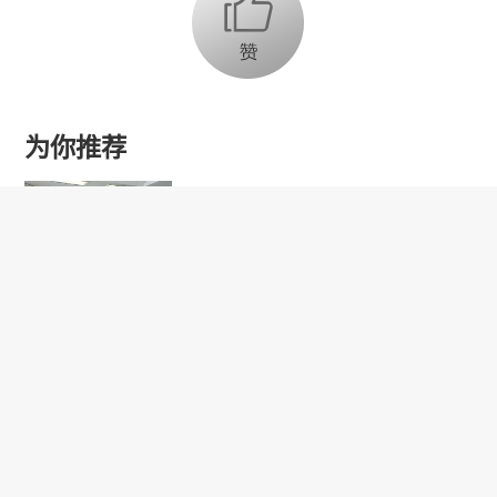
为你推荐
乔氏集团创始人、董事长兼CEO
乔元栩：力争中式八球入奥 彰显
和合共生精神
固态电池产业链雏形初现 大规模
商用为时尚早
【品牌观察】新型加热元件提升