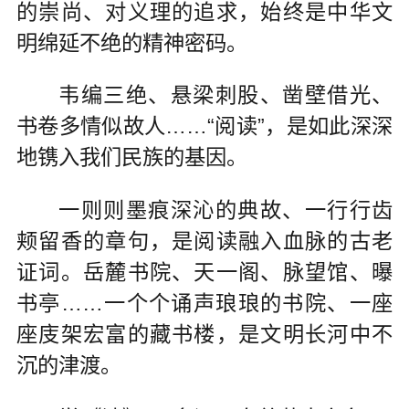
的崇尚、对义理的追求，始终是中华文
明绵延不绝的精神密码。
韦编三绝、悬梁刺股、凿壁借光、
书卷多情似故人……“阅读”，是如此深深
地镌入我们民族的基因。
一则则墨痕深沁的典故、一行行齿
颊留香的章句，是阅读融入血脉的古老
证词。岳麓书院、天一阁、脉望馆、曝
书亭……一个个诵声琅琅的书院、一座
座庋架宏富的藏书楼，是文明长河中不
沉的津渡。