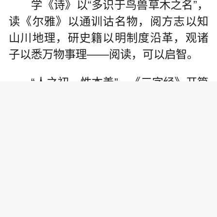
学《诗》以“多识于鸟兽草木之名”，
读《尔雅》以通训诂名物，阅方志以知
山川地理，研史籍以明制度沿革，观诸
子以悉万物事理——阅读，可以启智。
“人之初，性本善”，《三字经》开篇
六字言简意赅直抵人性根底、抒发人们
祈愿；“赵钱孙李，周吴郑王”，《百家
姓》通篇成韵教人尊宗敬祖、慎终追
远；“尺璧非宝，寸阴是竞”，《千字文》
八字箴言道尽时光无价、劝人奋发自
勉。将识字与做人融为一体，将中华民
族关于善恶、是非、美丑的基本判断，
刻进每一个人的精魄心田——阅读，可