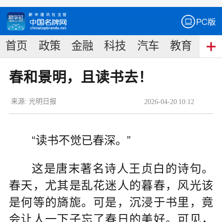
首页
政策
金融
科技
汽车
教育
食
春和景明，且读书去！
来源:
光明日报
2026
-
04
-
20
10:12
“读书不觉已春深。”
这是唐末著名诗人王贞白的诗句。
春天，尤其是乱花迷人的暮春，风光该
是何等的旖旎。可是，沉浸于书里，竟
会让人一下子忘了春日的美好。可见，