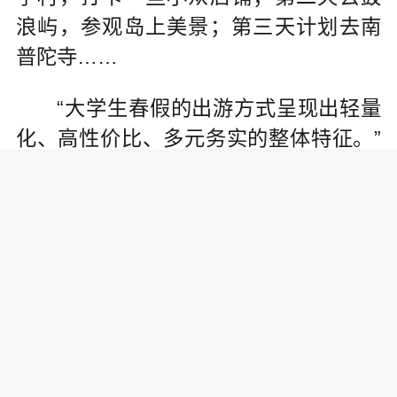
浪屿，参观岛上美景；第三天计划去南
普陀寺……
“大学生春假的出游方式呈现出轻量
化、高性价比、多元务实的整体特征。”
李朋波分析，大多数学生短途结伴出
游，以3-4天的轻量行程为主，侧重踏青
休闲、人文探访、特色美食体验等，返
乡居家休整、陪伴亲人也是不少学生的
刚需。在春假的出游目的地选择上，学
生更青睐居住地周边及高铁通勤圈内的
近郊、同城文旅区域，兼顾便捷性与经
济性；跨区域出行则聚焦人文底蕴深