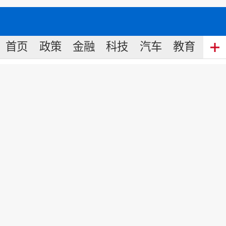
首页
政策
金融
科技
汽车
教育
食
新版国家智慧教育公共服务平台
上线
来源:
人民网
2026
-
04
-
02
10:59
本报北京3月31日电 （记者吴丹）3
月31日，教育部召开国家教育数字化战
略行动2026年部署会，全面深入推动“人
工智能+教育”，并发布国家智慧教育公共