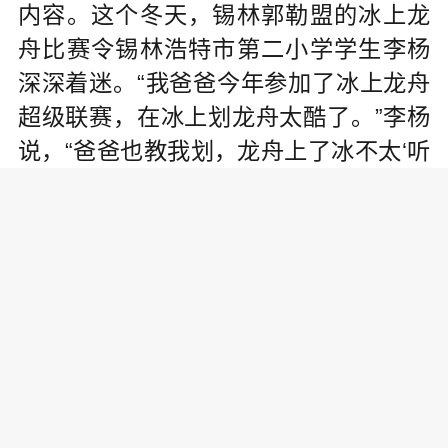
内容。这个冬天，锡林郭勒盟的冰上龙
舟比赛令锡林浩特市第二小学学生李杨
深深着迷。“我爸爸今年参加了冰上龙舟
超级联赛，在冰上划龙舟太酷了。”李杨
说，“爸爸也教我划，龙舟上了冰不太‘听
话’，我还要多练习。”
寒假期间，呼伦贝尔市各学校浇筑
的校园冰场全面开放，各校还因地制宜
开展了滑冰比赛、冰雪趣味游戏等活
动。呼伦贝尔市海拉尔区天骄小学四年
级学生阿尼斯喜欢打冰球，这个冬天不
用再为寻找球场而犯愁了。“校园冰场从
上午10点开到下午4点，我和同学们可以